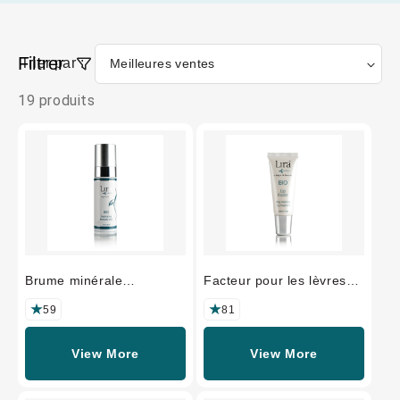
Filtrer
Trier par :
19 produits
Brume minérale
Facteur pour les lèvres
hydratante BIO
BIO
59
81
View More
View More