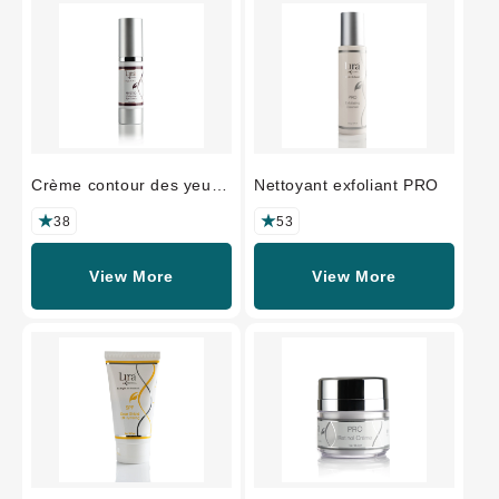
Crème contour des yeux
Nettoyant exfoliant PRO
perfectrice MYSTIQ
38
53
View More
View More