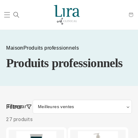
Panier
Maison
Produits professionnels
Produits professionnels
Filtrer
Trier par :
27 produits